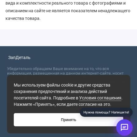
вида и комплектности реального товара с фотографиями и
описанием на сайте не является показателем ненадлежащего
качества товара.
ЗапДеталь
Убедительно обращаем Ваше внимание на то, что вся
информация, размещенная на данном интернет-сайте, носит
сугубо информационный характер и не являются публичной
офертой, определяемой положениями Статьи 437 (2) ГК РФ. Для
Мы используем файлы cookie и другие средства
получения точной информации о стоимости товаров,
сохранения предпочтений и анализа действий
пожалуйста, обращайтесь в ближайший офис продаж.
посетителей сайта. Подробнее в
Условия соглашения
.
2026
Нажмите «Принять», если даете согласие на это.
Нужна помощь? Напишите!
Принять