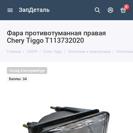
0
ЗапДеталь
Фара противотуманная правая
Chery Тiggo T113732020
Главная
CHERY
Chery Tiggo
Электрика и электроника
Электрика
Склад Екатеринбург
Баллы: 34