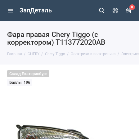
0
ЗапДеталь
Фара правая Chery Тiggo (с
корректором) T113772020AB
Главная
CHERY
Chery Tiggo
Электрика и электроника
Электрика
Склад Екатеринбург
Баллы: 196