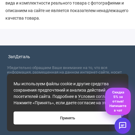
вида и комплектности реального товара с фотографиями и
описанием на сайте не является показателем ненадлежащего
качества товара.
ЗапДеталь
Убедительно обращаем Ваше внимание на то, что вся
информация, размещенная на данном интернет-сайте, носит
сугубо информационный характер и не являются публичной
офертой, определяемой положениями Статьи 437 (2) ГК РФ. Для
Мы используем файлы cookie и другие средства
получения точной информации о стоимости товаров,
сохранения предпочтений и анализа действий
пожалуйста, обращайтесь в ближайший офис продаж.
Скидка
посетителей сайта. Подробнее в
Условия соглашения
.
5% за
2026
отзыв!
Нажмите «Принять», если даете согласие на это.
Напишите
в чат
Принять