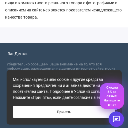
вида и комплектности реального товара с фотографиями и
описанием на сайте не является показателем ненадлежащего
качества товара.
ЗапДеталь
Убедительно обращаем Ваше внимание на то, что вся
информация, размещенная на данном интернет-сайте, носит
сугубо информационный характер и не являются публичной
офертой, определяемой положениями Статьи 437 (2) ГК РФ. Для
Мы используем файлы cookie и другие средства
получения точной информации о стоимости товаров,
сохранения предпочтений и анализа действий
пожалуйста, обращайтесь в ближайший офис продаж.
Скидка
посетителей сайта. Подробнее в
Условия соглашения
.
5% за
2026
отзыв!
Нажмите «Принять», если даете согласие на это.
Напишите
в чат
Принять