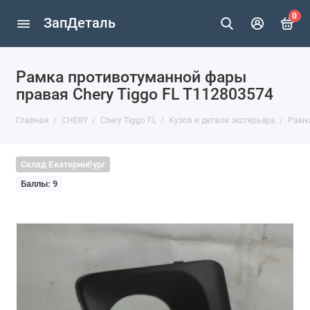
0
ЗапДеталь
Рамка противотуманной фары
правая Chery Tiggo FL T112803574
Главная
CHERY
Chery Tiggo FL
Кузов и детали экстерьера
Рамка
Склад Екатеринбург
Баллы: 9