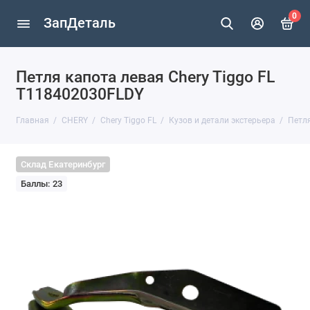
0
ЗапДеталь
Петля капота левая Chery Tiggo FL
T118402030FLDY
Главная
CHERY
Chery Tiggo FL
Кузов и детали экстерьера
Петля
Склад Екатеринбург
Баллы: 23