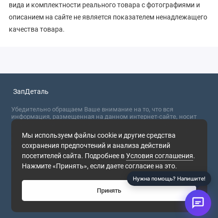
вида и комплектности реального товара с фотографиями и
описанием на сайте не является показателем ненадлежащего
качества товара.
ЗапДеталь
Убедительно обращаем Ваше внимание на то, что вся
информация, размещенная на данном интернет-сайте, носит
сугубо информационный характер и не являются публичной
офертой, определяемой положениями Статьи 437 (2) ГК РФ. Для
Мы используем файлы cookie и другие средства
получения точной информации о стоимости товаров,
сохранения предпочтений и анализа действий
пожалуйста, обращайтесь в ближайший офис продаж.
посетителей сайта. Подробнее в
Условия соглашения
.
2026
Нажмите «Принять», если даете согласие на это.
Нужна помощь? Напишите!
Принять