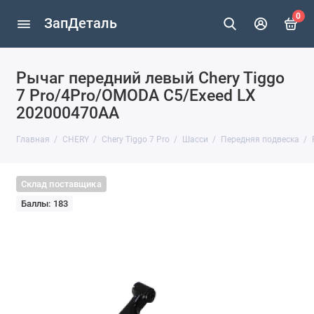
0
ЗапДеталь
Рычаг передний левый Chery Tiggo
7 Pro/4Pro/OMODA C5/Exeed LX
202000470AA
Главная
CHERY
Chery Tiggo 7 Pro
Шасси
Передняя подвеска
Склад поставщика
Баллы: 183