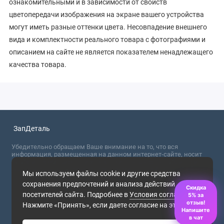
ознакомительными и в зависимости от свойств
цветопередачи изображения на экране вашего устройства
могут иметь разные оттенки цвета. Несовпадение внешнего
вида и комплектности реального товара с фотографиями и
описанием на сайте не является показателем ненадлежащего
качества товара.
ЗапДеталь
Убедительно обращаем Ваше внимание на то, что вся
информация, размещенная на данном интернет-сайте, носит
сугубо информационный характер и не являются публичной
офертой, определяемой положениями Статьи 437 (2) ГК РФ. Для
Мы используем файлы cookie и другие средства
получения точной информации о стоимости товаров,
сохранения предпочтений и анализа действий
пожалуйста, обращайтесь в ближайший офис продаж.
Скидка
посетителей сайта. Подробнее в
Условия соглашения
.
5% за
2026
отзыв!
Нажмите «Принять», если даете согласие на это.
Напишите
в чат