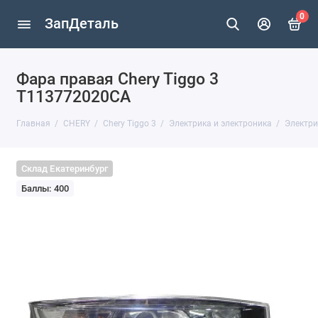
0
ЗапДеталь
Фара правая Chery Tiggo 3
T113772020CA
Главная
CHERY
Chery Tiggo 3
Электрика и электроника
Электри
Склад Екатеринбург
Баллы: 400