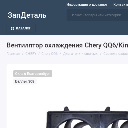
Информация о доставке
Контакт
ЗапДеталь
КАТАЛОГ
Вентилятор охлаждения Chery QQ6/Ki
Главная
CHERY
Chery QQ6
Двигатель и системы
Система охла
Склад Екатеринбург
Баллы: 308