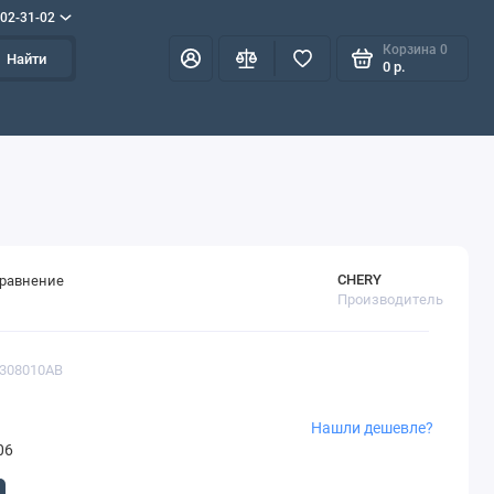
702-31-02
Корзина
0
Найти
0 р.
CHERY
сравнение
Производитель
1308010AB
Нашли дешевле?
06