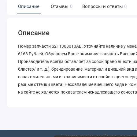
Описание
Отзывы
0
Вопросы и ответы
0
Описание
Номер запчасти S211308010AB. Уточняйте наличие у мене
6168 Рублей. Обращаем Ваше внимание запчасть Внешний 
Производитель всегда оставляет за собой право внести и
блистер/ и т. д.), брендирование, материал и внешний вид
ознакомительными и в зависимости от свойств цветопере
разные оттенки цвета. Несовпадение внешнего вида и ко
на сайте не является показателем ненадлежащего качеств
Убедительно обращаем Ваше внимание на 