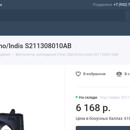
ы
Поддержка
+7 (932) 
mo/Indis S211308010AB
ждения
Вентилятор охлаждения Chery QQ6/Kimo/Indis S211308010AB
В избранное
В 
На складе
Код товара: S21
6 168 р.
Цена в бонусных баллах: 61