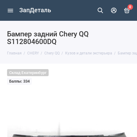
0
ЗапДеталь
Бампер задний Chery QQ
S112804600DQ
Главная
CHERY
Chery QQ
Кузов и детали экстерьера
Бампер за
Склад Екатеринбург
Баллы: 334