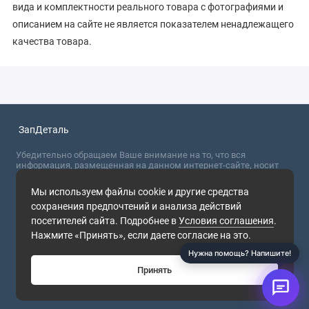
вида и комплектности реального товара с фотографиями и
описанием на сайте не является показателем ненадлежащего
качества товара.
ЗапДеталь
Убедительно обращаем Ваше внимание на то, что вся
информация, размещенная на данном интернет-сайте, носит
сугубо информационный характер и не являются публичной
офертой, определяемой положениями Статьи 437 (2) ГК РФ. Для
Мы используем файлы cookie и другие средства
получения точной информации о стоимости товаров,
сохранения предпочтений и анализа действий
пожалуйста, обращайтесь в ближайший офис продаж.
посетителей сайта. Подробнее в
Условия соглашения
.
2026
Нажмите «Принять», если даете согласие на это.
Нужна помощь? Напишите!
Принять