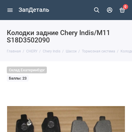
0
ЗапДеталь
Колодки задние Chery Indis/М11
S18D3502090
Главная
CHERY
Chery Indis
Шасси
Тормозная система
Колодк
Склад Екатеринбург
Баллы: 23