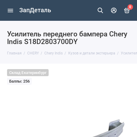
0
ЗапДеталь
Усилитель переднего бампера Chery
Indis S18D2803700DY
Главная
CHERY
Chery Indis
Кузов и детали экстерьера
Усилител
Склад Екатеринбург
Баллы: 256