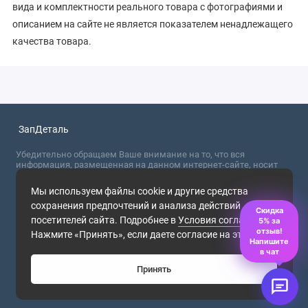
вида и комплектности реального товара с фотографиями и
описанием на сайте не является показателем ненадлежащего
качества товара.
ЗапДеталь
Убедительно обращаем Ваше внимание на то, что вся
информация, размещенная на данном интернет-сайте, носит
сугубо информационный характер и не являются публичной
офертой, определяемой положениями Статьи 437 (2) ГК РФ. Для
Мы используем файлы cookie и другие средства
получения точной информации о стоимости товаров,
сохранения предпочтений и анализа действий
пожалуйста, обращайтесь в ближайший офис продаж.
Скидка
посетителей сайта. Подробнее в
Условия соглашения
.
5% за
2026
отзыв!
Нажмите «Принять», если даете согласие на это.
Напишите
в чат
Принять