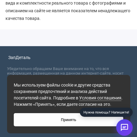
вида и комплектности реального товара с фотографиями и
описанием на сайте не является показателем ненадлежащего
качества товара.
ЗапДеталь
Убедительно обращаем Ваше внимание на то, что вся
информация, размещенная на данном интернет-сайте, носит
сугубо информационный характер и не являются публичной
офертой, определяемой положениями Статьи 437 (2) ГК РФ. Для
Мы используем файлы cookie и другие средства
получения точной информации о стоимости товаров,
сохранения предпочтений и анализа действий
пожалуйста, обращайтесь в ближайший офис продаж.
Скидка
посетителей сайта. Подробнее в
Условия соглашения
.
5% за
2026
отзыв!
Нажмите «Принять», если даете согласие на это.
Напишите
в чат
Нужна помощь? Напишите!
Принять