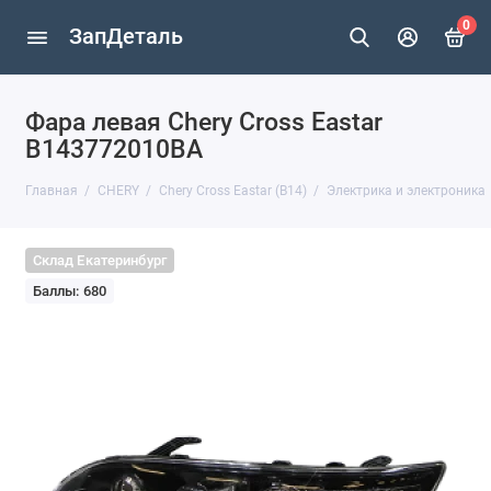
0
ЗапДеталь
Фара левая Chery Cross Eastar
B143772010BA
Главная
CHERY
Chery Cross Eastar (B14)
Электрика и электроника
Склад Екатеринбург
Баллы: 680