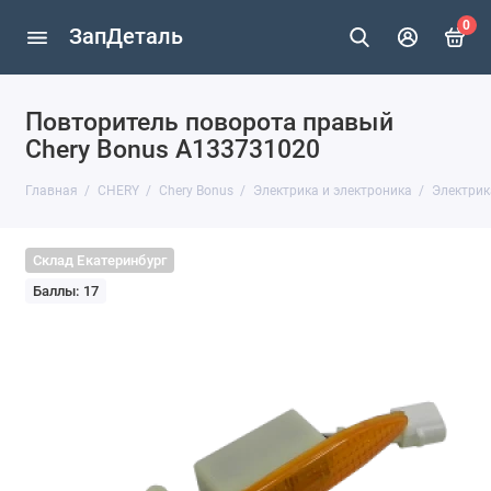
0
ЗапДеталь
Повторитель поворота правый
Chery Bonus A133731020
Главная
CHERY
Chery Bonus
Электрика и электроника
Электрик
Склад Екатеринбург
Баллы: 17