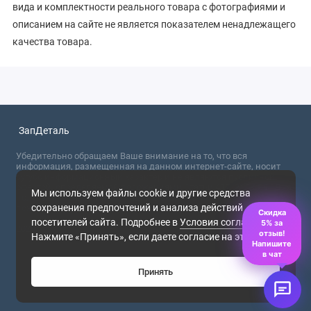
вида и комплектности реального товара с фотографиями и
описанием на сайте не является показателем ненадлежащего
качества товара.
ЗапДеталь
Убедительно обращаем Ваше внимание на то, что вся
информация, размещенная на данном интернет-сайте, носит
сугубо информационный характер и не являются публичной
офертой, определяемой положениями Статьи 437 (2) ГК РФ. Для
Мы используем файлы cookie и другие средства
получения точной информации о стоимости товаров,
сохранения предпочтений и анализа действий
пожалуйста, обращайтесь в ближайший офис продаж.
Скидка
посетителей сайта. Подробнее в
Условия соглашения
.
5% за
2026
отзыв!
Нажмите «Принять», если даете согласие на это.
Напишите
в чат
Принять