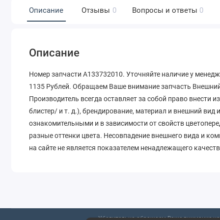
Описание
Отзывы
0
Вопросы и ответы
0
Описание
Номер запчасти A133732010. Уточняйте наличие у менедж
1135 Рублей. Обращаем Ваше внимание запчасть Внешний 
Производитель всегда оставляет за собой право внести и
блистер/ и т. д.), брендирование, материал и внешний вид
ознакомительными и в зависимости от свойств цветопере
разные оттенки цвета. Несовпадение внешнего вида и ко
на сайте не является показателем ненадлежащего качеств
Убедительно обращаем Ваше внимание на 