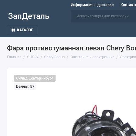
Информация о доставке
Контакт
ЗапДеталь
КАТАЛОГ
Фара противотуманная левая Chery Bo
Главная
CHERY
Chery Bonus
Электрика и электроника
Электрик
Склад Екатеринбург
Баллы: 57