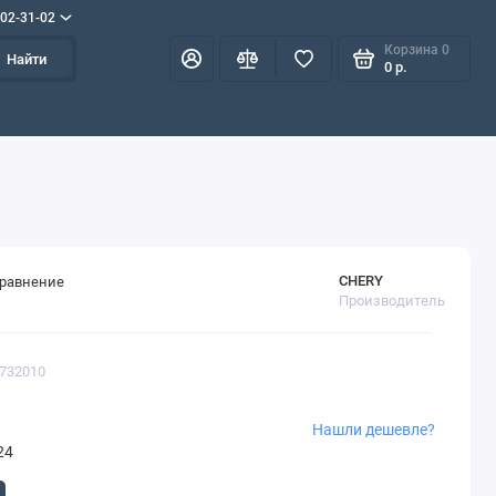
702-31-02
Корзина
0
Найти
0 р.
CHERY
сравнение
Производитель
3732010
Нашли дешевле?
24