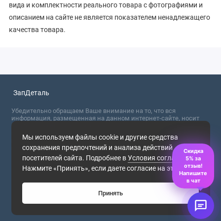
вида и комплектности реального товара с фотографиями и
описанием на сайте не является показателем ненадлежащего
качества товара.
ЗапДеталь
Убедительно обращаем Ваше внимание на то, что вся
информация, размещенная на данном интернет-сайте, носит
сугубо информационный характер и не являются публичной
офертой, определяемой положениями Статьи 437 (2) ГК РФ. Для
Мы используем файлы cookie и другие средства
получения точной информации о стоимости товаров,
сохранения предпочтений и анализа действий
пожалуйста, обращайтесь в ближайший офис продаж.
Скидка
посетителей сайта. Подробнее в
Условия соглашения
.
5% за
2026
отзыв!
Нажмите «Принять», если даете согласие на это.
Напишите
в чат
Принять