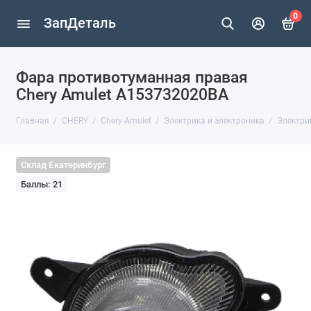
0
ЗапДеталь
Фара противотуманная правая
Chery Amulet A153732020BA
Главная
CHERY
Chery Amulet
Электрика и электроника
Электри
Склад Екатеринбург
Баллы: 21