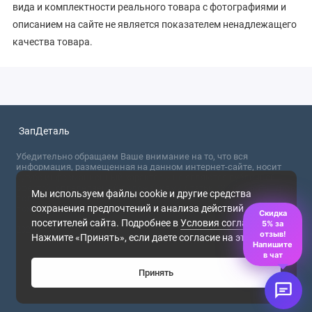
вида и комплектности реального товара с фотографиями и
описанием на сайте не является показателем ненадлежащего
качества товара.
ЗапДеталь
Убедительно обращаем Ваше внимание на то, что вся
информация, размещенная на данном интернет-сайте, носит
сугубо информационный характер и не являются публичной
офертой, определяемой положениями Статьи 437 (2) ГК РФ. Для
Мы используем файлы cookie и другие средства
получения точной информации о стоимости товаров,
сохранения предпочтений и анализа действий
пожалуйста, обращайтесь в ближайший офис продаж.
Скидка
посетителей сайта. Подробнее в
Условия соглашения
.
5% за
2026
отзыв!
Нажмите «Принять», если даете согласие на это.
Напишите
в чат
Принять