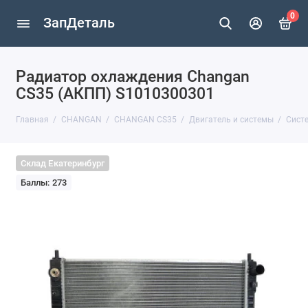
0
ЗапДеталь
Радиатор охлаждения Changan
CS35 (АКПП) S1010300301
Главная
CHANGAN
CHANGAN CS35
Двигатель и системы
Сист
Склад Екатеринбург
Баллы: 273