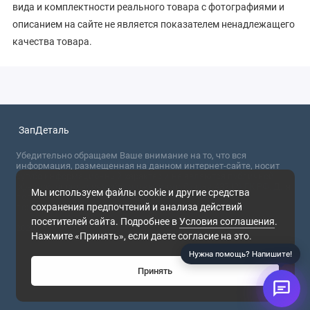
вида и комплектности реального товара с фотографиями и
описанием на сайте не является показателем ненадлежащего
качества товара.
ЗапДеталь
Убедительно обращаем Ваше внимание на то, что вся
информация, размещенная на данном интернет-сайте, носит
сугубо информационный характер и не являются публичной
офертой, определяемой положениями Статьи 437 (2) ГК РФ. Для
Мы используем файлы cookie и другие средства
получения точной информации о стоимости товаров,
сохранения предпочтений и анализа действий
пожалуйста, обращайтесь в ближайший офис продаж.
посетителей сайта. Подробнее в
Условия соглашения
.
2026
Нажмите «Принять», если даете согласие на это.
Нужна помощь? Напишите!
Принять