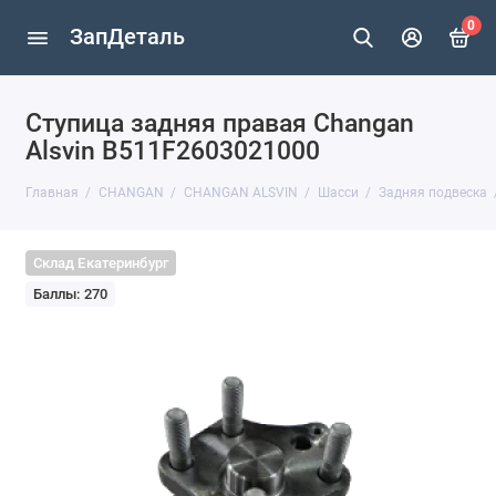
0
ЗапДеталь
Ступица задняя правая Changan
Alsvin B511F2603021000
Главная
CHANGAN
CHANGAN ALSVIN
Шасси
Задняя подвеска
Склад Екатеринбург
Баллы: 270