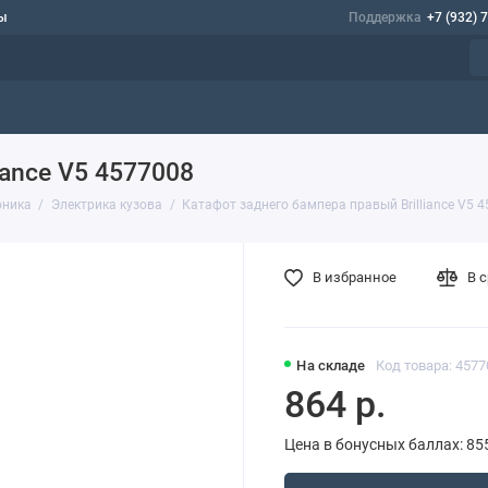
ы
Поддержка
+7 (932) 
iance V5 4577008
оника
Электрика кузова
Катафот заднего бампера правый Brilliance V5 
В избранное
В 
На складе
Код товара: 4577
864 р.
Цена в бонусных баллах: 85