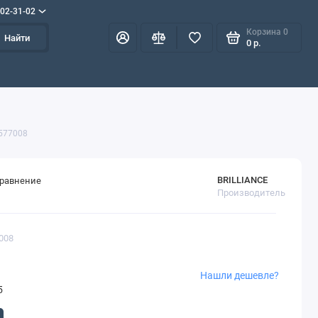
702-31-02
Корзина
0
Найти
0 р.
4577008
BRILLIANCE
сравнение
Производитель
008
Нашли дешевле?
5