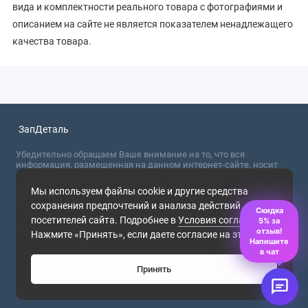
вида и комплектности реального товара с фотографиями и
описанием на сайте не является показателем ненадлежащего
качества товара.
ЗапДеталь
Убедительно обращаем Ваше внимание на то, что вся
информация, размещенная на данном интернет-сайте, носит
сугубо информационный характер и не являются публичной
офертой, определяемой положениями Статьи 437 (2) ГК РФ. Для
Мы используем файлы cookie и другие средства
получения точной информации о стоимости товаров,
сохранения предпочтений и анализа действий
пожалуйста, обращайтесь в ближайший офис продаж.
Скидка
посетителей сайта. Подробнее в
Условия соглашения
.
5% за
2026
отзыв!
Нажмите «Принять», если даете согласие на это.
Напишите
в чат
Принять